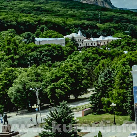
Санаторий «Дубрава» на карте
КОНТАКТЫ
ЕДИНОЙ СЛУЖБЫ БРОНИРОВАНИЯ:
8 (800) 551-53-03
(Бесплатный звонок)
kurortinfo@mail.ru
АДРЕС САНАТОРИЯ: