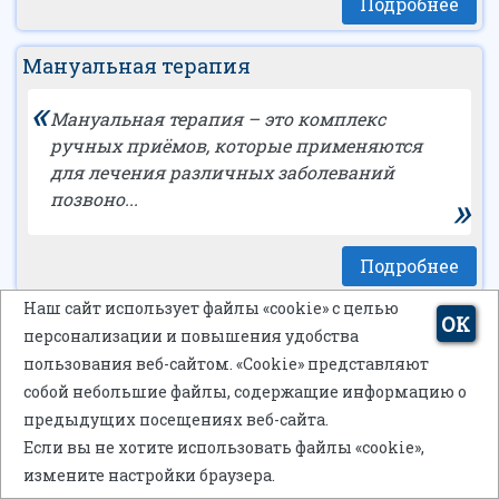
Подробнее
Мануальная терапия
«
Мануальная терапия – это комплекс
ручных приёмов, которые применяются
для лечения различных заболеваний
»
позвоно...
Подробнее
Наш сайт использует файлы «cookie» с целью
ОК
Посмотреть все
персонализации и повышения удобства
пользования веб-сайтом. «Cookie» представляют
собой небольшие файлы, содержащие информацию о
предыдущих посещениях веб-сайта.
Акция «Раннее
Если вы не хотите использовать файлы «cookie»,
Бронирование» до 17.08.2026
измените настройки браузера.