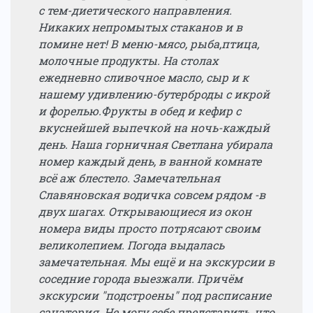
с тем-диетического направления.
Никаких непромытых стаканов и в
помине нет! В меню-мясо, рыба,птица,
молочные продукты. На столах
ежедневно сливочное масло, сыр и к
нашему удивлению-бутерброды с икрой
и форелью.Фрукты в обед и кефир с
вкуснейшей выпечкой на ночь-каждый
день. Наша горничная Светлана убирала
номер каждый день, в ванной комнате
всё аж блестело. Замечательная
Славяновская водичка совсем рядом -в
двух шагах. Открывающиеся из окон
номера виды просто потрясают своим
великолепием. Погода выдалась
замечательная. Мы ещё и на экскурсии в
соседние города выезжали. Причём
экскурсии "подстроены" под расписание
санатория. Не могу себе представить, что