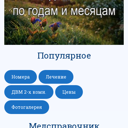
Популярное
Номера
Лечение
ДВМ 2-х комн.
Цены
Фотогалерея
Медсправочник